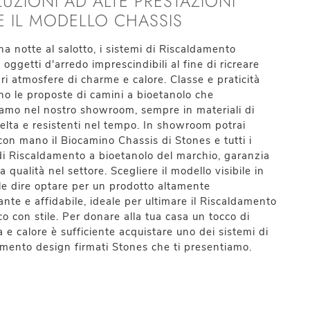
LUZIONI AD ALTE PRESTAZIONI
 IL MODELLO CHASSIS
na notte al salotto, i sistemi di Riscaldamento
 oggetti d'arredo imprescindibili al fine di ricreare
ari atmosfere di charme e calore. Classe e praticità
o le proposte di camini a bioetanolo che
amo nel nostro showroom, sempre in materiali di
elta e resistenti nel tempo. In showroom potrai
con mano il Biocamino Chassis di Stones e tutti i
di Riscaldamento a bioetanolo del marchio, garanzia
la qualità nel settore. Scegliere il modello visibile in
le dire optare per un prodotto altamente
nte e affidabile, ideale per ultimare il Riscaldamento
o con stile. Per donare alla tua casa un tocco di
 e calore è sufficiente acquistare uno dei sistemi di
mento design firmati Stones che ti presentiamo.