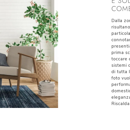
E SO
COME
Dalla zo
risultano
particol
connotan
presenti
prima sc
toccare 
sistemi 
di tutta 
foto vuo
performa
domestic
eleganza
Riscalda