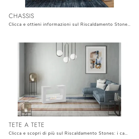
CHASSIS
Clicca e ottieni informazioni sul Riscaldamento Stones: i camini a bioetanolo come il modello Chassis ti aspettano!
TETE A TETE
Clicca e scopri di più sul Riscaldamento Stones: i camini a bioetanolo come il modello Tete a Tete ti attendono!