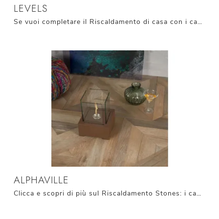
LEVELS
Se vuoi completare il Riscaldamento di casa con i camini in stile moderno di Stones, il modello Levels fa per te!
ALPHAVILLE
Clicca e scopri di più sul Riscaldamento Stones: i camini a bioetanolo come il modello Alphaville ti attendono!