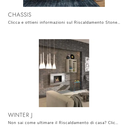
CHASSIS
Clicca e ottieni informazioni sul Riscaldamento Stones: i camini a bioetanolo come il modello Chassis ti aspettano!
WINTER J
Non sai come ultimare il Riscaldamento di casa? Clicca e scopri i camini a bioetanolo in stile moderno come il modello Winter J di Stones.