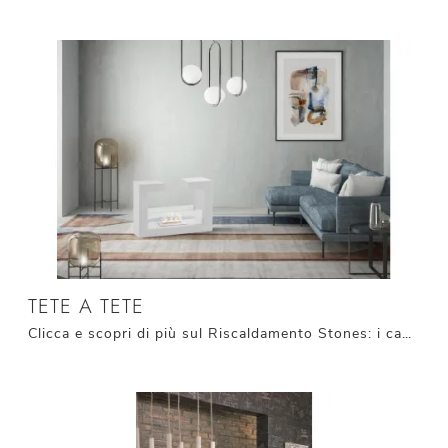
TETE A TETE
Clicca e scopri di più sul Riscaldamento Stones: i camini a bioetanolo come il modello Tete a Tete ti attendono!