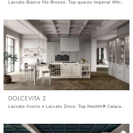
Laccato Bianco filo Bronzo. Top quarzo Imperial White. Maniglie e Cappa in finitura Rame Satinato Nero.
DOLCEVITA 2
Laccato Avorio e Laccato Zinco. Top Neolith® Calacatta Silk. Piano snack e gambone sagomato in Laccato Zinco opaco. Maniglie in finitura Argento ...