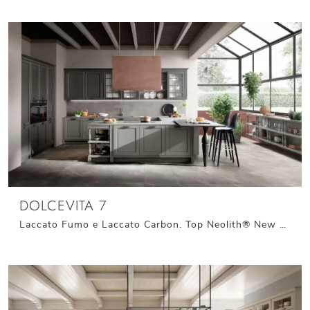
DOLCEVITA 7
Laccato Fumo e Laccato Carbon. Top Neolith® New York Silk. Cappa ad isola in finitura Rame Satinato opaco. Piano snack e gambone sagomato in Laccato ...