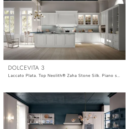
DOLCEVITA 3
Laccato Plata. Top Neolith® Zaha Stone Silk. Piano snack in laccato Blu Nettuno. Maniglie in finitura Argento satinato.