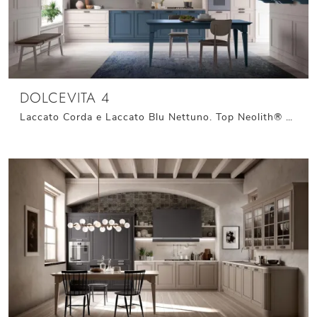
DOLCEVITA 4
Laccato Corda e Laccato Blu Nettuno. Top Neolith® Cement Satin. Cappa in finitura Carbon opaco con cornice inferiore in laccato Corda opaco. Maniglie ...