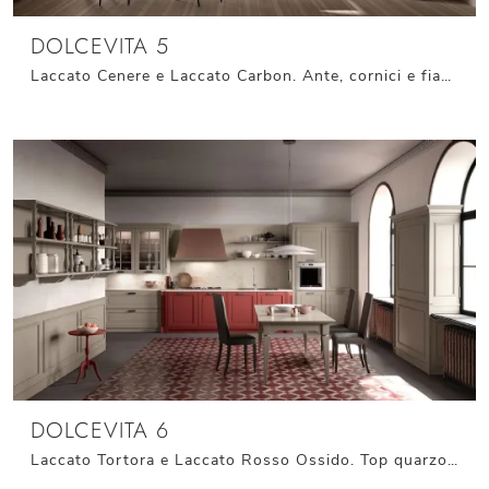
DOLCEVITA 5
Laccato Cenere e Laccato Carbon. Ante, cornici e fianchi con anticatura filo Argento. Top in Neolith® Calacatta Silk. Cappa in laccato Carbon opaco. ...
DOLCEVITA 6
Laccato Tortora e Laccato Rosso Ossido. Top quarzo Imperial Caramel 930. Cappa in finitura Rame Satinato Nero. Maniglie in finitura Titanio laccato.