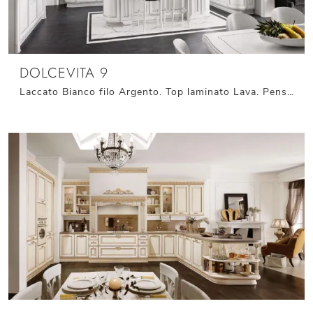
DOLCEVITA 9
Laccato Bianco filo Argento. Top laminato Lava. Pensili con telaio vetro effetto acqua. Top in laminato Lava. Maniglie finitura Cromo lucido con ...