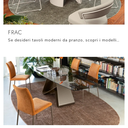
FRAC
Se desideri tavoli moderni da pranzo, scopri i modelli allungabili di Connubia: clicca e scopri il modello Frac in ceramica.