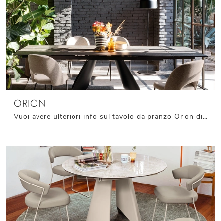
ORION
Vuoi avere ulteriori info sul tavolo da pranzo Orion di Connubia? Clicca e scopri di più sui modelli allungabili della firma.