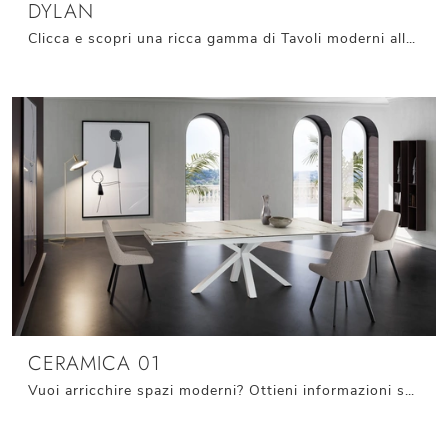
DYLAN
Clicca e scopri una ricca gamma di Tavoli moderni allungabili da cucina! Il modello Dylan di Stones ti aspetta.
CERAMICA 01
Vuoi arricchire spazi moderni? Ottieni informazioni sui tavoli moderni allungabili: il modello da pranzo Ceramica 01 ti attende.