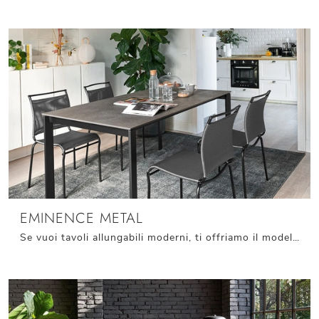
EMINENCE METAL
Se vuoi tavoli allungabili moderni, ti offriamo il modello da cucina in melaminico Eminence Metal del brand Connubia.