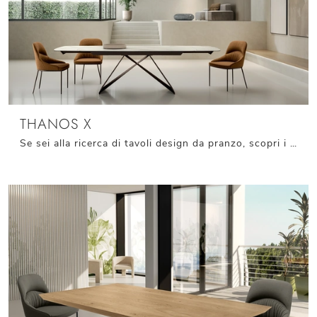
THANOS X
Se sei alla ricerca di tavoli design da pranzo, scopri i modelli allungabili di Stones: clicca e scopri il modello Thanos X in ceramica.