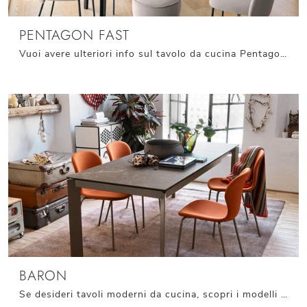
PENTAGON FAST
Vuoi avere ulteriori info sul tavolo da cucina Pentagon Fast di Connubia? Clicca e ottieni informazioni sui modelli allungabili della marca.
BARON
Se desideri tavoli moderni da cucina, scopri i modelli allungabili di Connubia: clicca e scopri il modello Baron in ceramica.