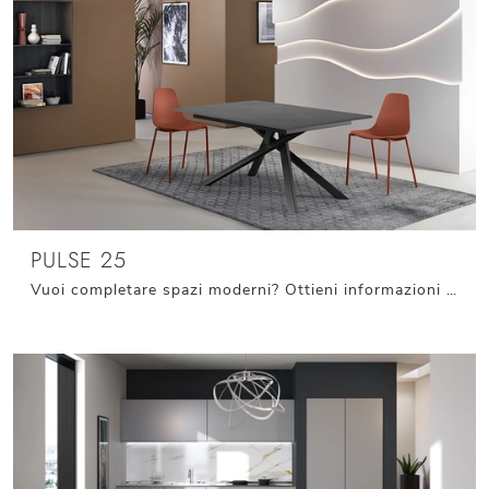
PULSE 25
Vuoi completare spazi moderni? Ottieni informazioni sui tavoli moderni allungabili: il modello da pranzo Pulse 25 ti aspetta.