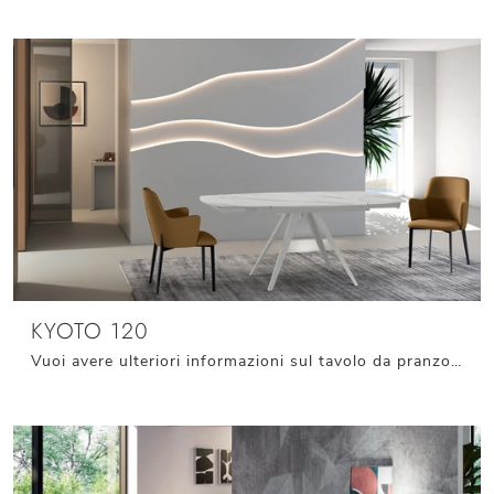
KYOTO 120
Vuoi avere ulteriori informazioni sul tavolo da pranzo Kyoto 120 di Stones? Clicca e ottieni informazioni sui modelli allungabili dell'azienda.