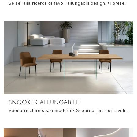
Se sei alla ricerca di tavoli allungabili design, ti presentiamo il modello da pranzo in legno Stark Allungabile del brand Stones.
SNOOKER ALLUNGABILE
Vuoi arricchire spazi moderni? Scopri di più sui tavoli moderni allungabili: il modello da pranzo Snooker Allungabile ti aspetta.