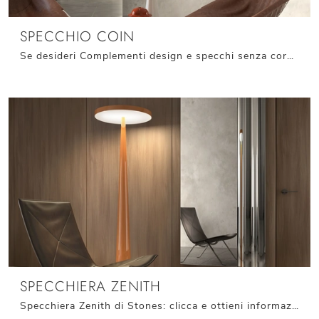
SPECCHIO COIN
Se desideri Complementi design e specchi senza cornice scopri di più sul modello Specchio Coin della marca Stones.
SPECCHIERA ZENITH
Specchiera Zenith di Stones: clicca e ottieni informazioni sui Complementi e specchi design senza cornice del noto e conosciuto marchio!