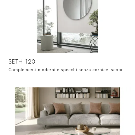
SETH 120
Complementi moderni e specchi senza cornice: scopri di più sul modello Seth 120 di Target Point e potrai completare i tuoi locali.