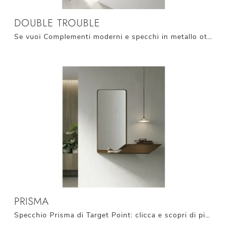
DOUBLE TROUBLE
Se vuoi Complementi moderni e specchi in metallo ottieni informazioni sul modello Double Trouble dell'azienda Target Point.
PRISMA
Specchio Prisma di Target Point: clicca e scopri di più sui Complementi e specchi moderni in metallo del noto e rinomato brand!