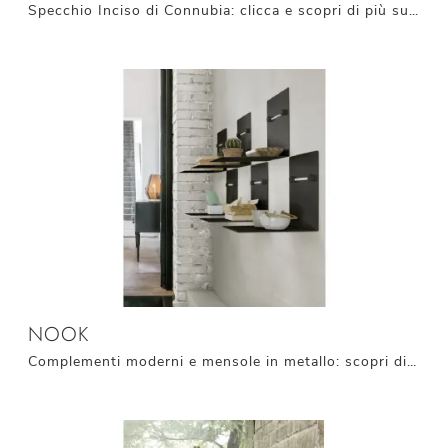
Specchio Inciso di Connubia: clicca e scopri di più sui Complementi e specchi moderni senza cornice del noto e conosciuto marchio!
NOOK
Complementi moderni e mensole in metallo: scopri di più sul modello Nook di Target Point e potrai valorizzare i tuoi interni.