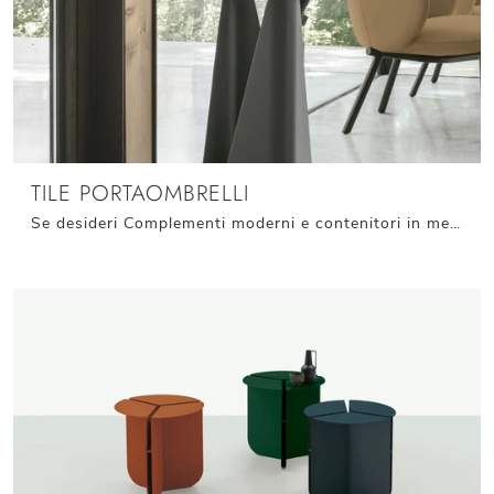
TILE PORTAOMBRELLI
Se desideri Complementi moderni e contenitori in metallo ottieni informazioni sul modello Tile Portaombrelli dell'azienda Target Point.