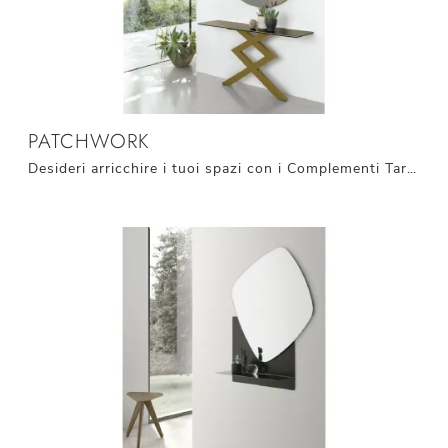
PATCHWORK
Desideri arricchire i tuoi spazi con i Complementi Target Point? Eccoti diversi modelli di specchi senza cornice come Patchwork.