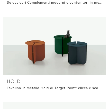
Se desideri Complementi moderni e contenitori in metallo ottieni informazioni sul modello Tile Portaombrelli dell'azienda Target Point.
HOLD
Tavolino in metallo Hold di Target Point: clicca e scopri di più sui Complementi e tavolini moderni in metallo del noto e conosciuto marchio!