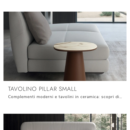
TAVOLINO PILLAR SMALL
Complementi moderni e tavolini in ceramica: scopri di più sul modello Tavolino Pillar Small di Stones e potrai completare i tuoi interni.