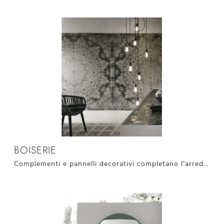
BOISERIE
Complementi e pannelli decorativi completano l'arredo di casa, riempiendo lo spazio in modo utile e rendendolo assai funzionale e bello a vedersi.