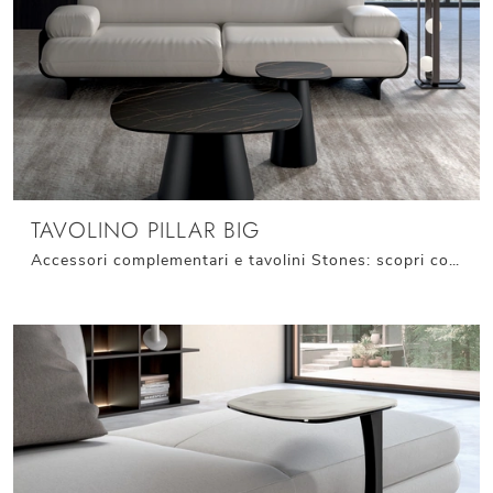
TAVOLINO PILLAR BIG
Accessori complementari e tavolini Stones: scopri come impreziosire i tuoi spazi moderni con il modello Tavolino Pillar Big.