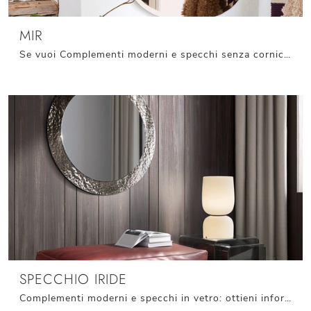
MIR
Se vuoi Complementi moderni e specchi senza cornice scopri di più sul modello Mir del marchio Connubia.
SPECCHIO IRIDE
Complementi moderni e specchi in vetro: ottieni informazioni sul modello Specchio Iride di Stones e potrai impreziosire i tuoi spazi.