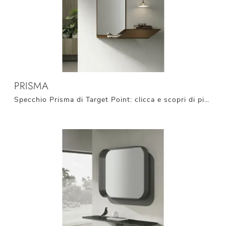
PRISMA
Specchio Prisma di Target Point: clicca e scopri di più sui Complementi e specchi moderni in metallo del noto e rinomato brand!