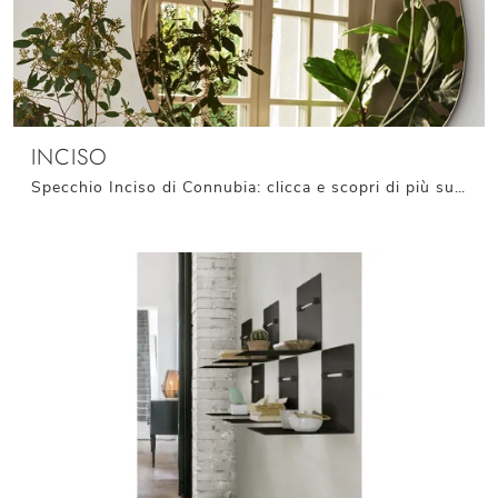
INCISO
Specchio Inciso di Connubia: clicca e scopri di più sui Complementi e specchi moderni senza cornice del noto e conosciuto marchio!