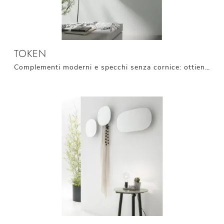
TOKEN
Complementi moderni e specchi senza cornice: ottieni informazioni sul modello Token di Target Point e potrai completare i tuoi spazi.