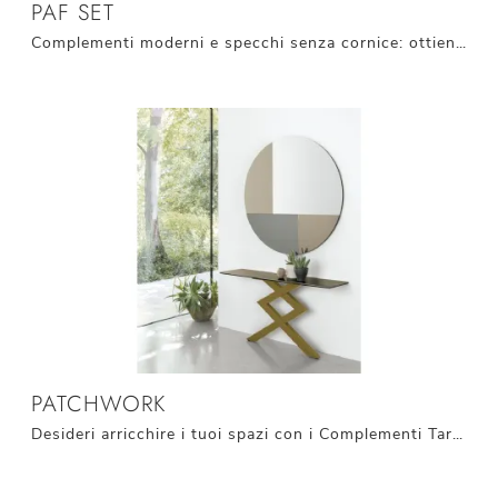
PAF SET
Complementi moderni e specchi senza cornice: ottieni informazioni sul modello Paf Set di Target Point e potrai completare i tuoi spazi.
PATCHWORK
Desideri arricchire i tuoi spazi con i Complementi Target Point? Eccoti diversi modelli di specchi senza cornice come Patchwork.