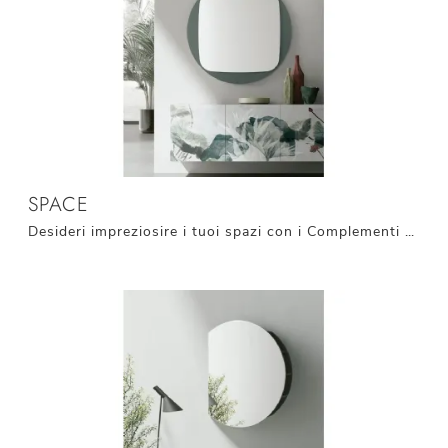
SPACE
Desideri impreziosire i tuoi spazi con i Complementi Target Point? Ecco qui molteplici modelli di specchi in vetro come Space.