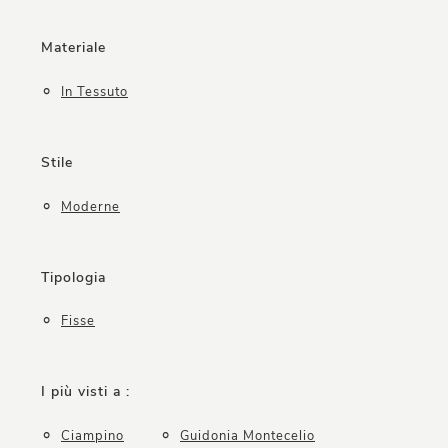
Materiale
In Tessuto
Stile
Moderne
Tipologia
Fisse
I più visti a :
Ciampino
Guidonia Montecelio