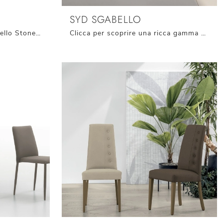
SYD SGABELLO
Con questa sedia Ray Sgabello Stones in tessuto, una tra le nostre sedute sgabelli moderne, potrai valorizzare i tuoi spazi.
Clicca per scoprire una ricca gamma di sedie sgabelli per stanze moderne: il modello Syd Sgabello di Stones ti aspetta!