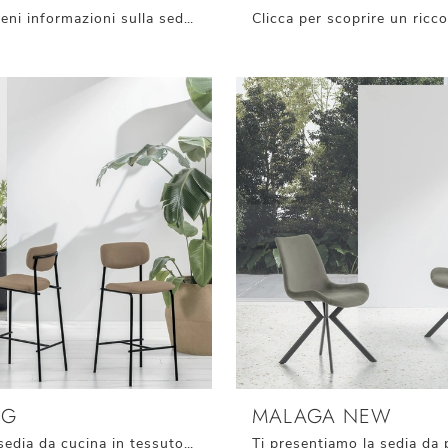
Clicca e ottieni informazioni sulla seduta Vovo Plus SG di Target Point in tessuto: le più belle Sedie sgabelli design ti aspettano.
SG
MALAGA NEW
Cerchi una sedia da cucina in tessuto? Clicca e scopri il modello Osaka SG di Target Point per ultimare i tuoi spazi al meglio.