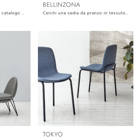
BELLINZONA
Clicca per scoprire un ricco catalogo di sedie impilabili per stanze moderne: il modello Nizza di Target Point ti sta aspettando!
Cerchi una sedia da pranzo in tessuto? Clicca e scopri il modello Bellinzona di Target Point per completare i tuoi spazi al meglio.
TOKYO