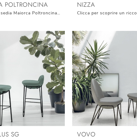
A POLTRONCINA
NIZZA
Con questa sedia Maiorca Poltroncina Target Point in tessuto, una delle nostre sedute fisse moderne, potrai completare i tuoi interni.
LUS SG
VOVO