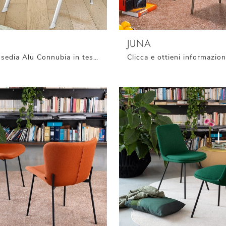
JUNA
Con questa sedia Alu Connubia in tessuto, una delle nostre sedute pieghevoli moderne, potrai completare i tuoi spazi.