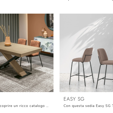
EASY SG
Clicca per scoprire un ricco catalogo di sedie impilabili per stanze moderne: il modello Fuji di Target Point ti attende!