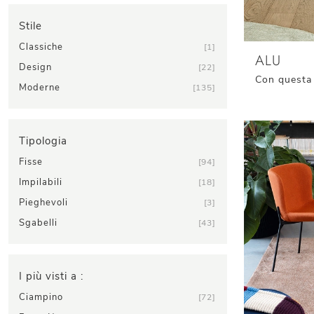
Stile
Classiche
1
ALU
Design
22
Moderne
135
Tipologia
Fisse
94
Impilabili
18
Pieghevoli
3
Sgabelli
43
I più visti a :
Ciampino
72