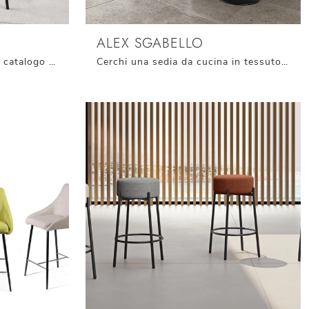
ALEX SGABELLO
Clicca per scoprire un ricco catalogo di sedie fisse per stanze moderne: il modello Hedra di Connubia ti attende!
Cerchi una sedia da cucina in tessuto? Clicca e scopri il modello Alex Sgabello di Stones per completare i tuoi interni alla perfezione.