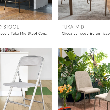
D STOOL
TUKA MID
Con questa sedia Tuka Mid Stool Connubia in tessuto, una tra le nostre sedute sgabelli moderne, potrai impreziosire i tuoi locali.