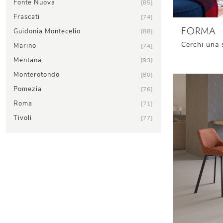
Fonte Nuova
85
Frascati
74
FORMA
Guidonia Montecelio
88
Marino
74
Mentana
93
Monterotondo
80
Pomezia
76
Roma
71
Tivoli
77