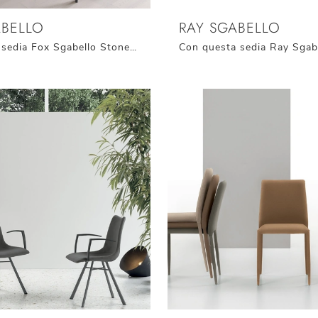
ABELLO
RAY SGABELLO
Con questa sedia Fox Sgabello Stones in tessuto, una delle nostre sedute sgabelli moderne, potrai arricchire i tuoi locali.