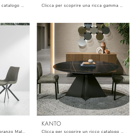
Clicca per scoprire un ricco catalogo di sedie fisse per stanze design: il modello Vovo di Target Point ti sta aspettando!
Clicca per scoprire una ricca gamma di sedie fisse per stanze moderne: il modello Tokyo di Target Point ti aspetta!
KANTO
Ti presentiamo la sedia da pranzo Malaga New per ambientazioni design, tra le più esclusive Sedie fisse di Target Point.
Clicca per scoprire un ricco catalogo di sedie fisse per stanze moderne: il modello Kanto di Target Point ti sta aspettando!