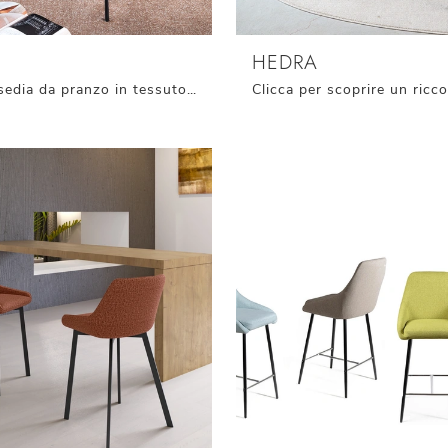
HEDRA
Cerchi una sedia da pranzo in tessuto? Clicca e scopri il modello Forma di Connubia per ultimare i tuoi spazi alla perfezione.