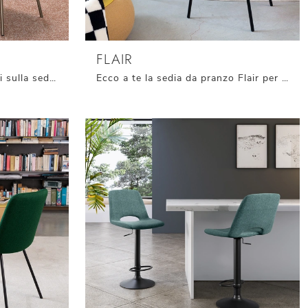
FLAIR
Clicca e ottieni informazioni sulla sedia Juna di Connubia in tessuto: le più esclusive Sedie fisse moderne ti aspettano.
Ecco a te la sedia da pranzo Flair per atmosfere moderne, tra le più belle Sedie fisse di Connubia.