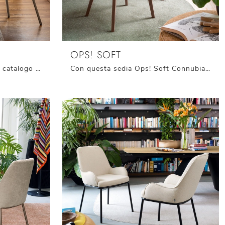
OPS! SOFT
Clicca per scoprire un ricco catalogo di sedie fisse per stanze moderne: il modello Tuka Mid di Connubia ti sta aspettando!
Con questa sedia Ops! Soft Connubia in tessuto, una tra le nostre sedute fisse moderne, potrai impreziosire i tuoi locali.