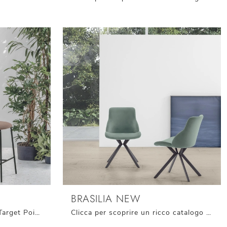
BRASILIA NEW
Con questa sedia Easy SG Target Point in tessuto, una delle nostre sedute sgabelli moderne, potrai valorizzare i tuoi spazi.
Clicca per scoprire un ricco catalogo di sedie fisse per stanze design: il modello Brasilia New di Target Point ti attende!