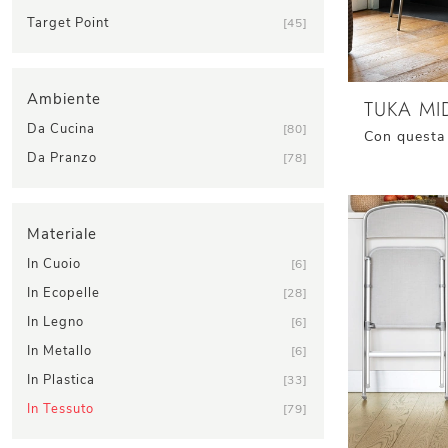
Target Point
45
Ambiente
TUKA MI
Da Cucina
80
Da Pranzo
78
Materiale
In Cuoio
6
In Ecopelle
28
In Legno
6
In Metallo
6
In Plastica
33
In Tessuto
79