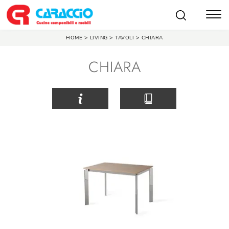
>
>
>
HOME
LIVING
TAVOLI
CHIARA
CHIARA