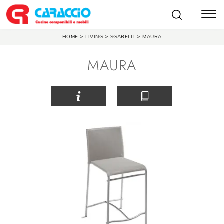
>
>
>
HOME
LIVING
SGABELLI
MAURA
MAURA