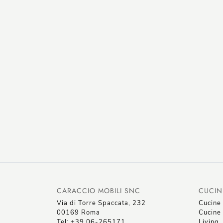
CARACCIO MOBILI SNC
CUCIN
Via di Torre Spaccata, 232
Cucine
00169 Roma
Cucine 
Tel: +39 06-265171
Living