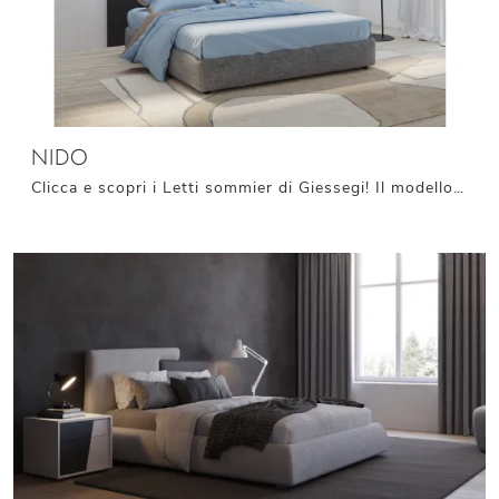
NIDO
Clicca e scopri i Letti sommier di Giessegi! Il modello Nido in tessuto ti aspetta nelle versioni matrimoniali.