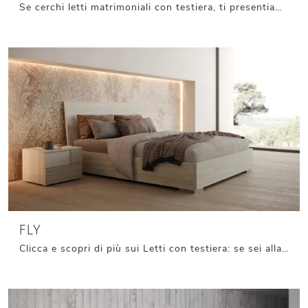
Se cerchi letti matrimoniali con testiera, ti presentiamo il modello Ledd in laccato opaco per valorizzare la camera da letto.
FLY
Clicca e scopri di più sui Letti con testiera: se sei alla ricerca di modelli matrimoniali moderni, il modello Fly Giessegi fa al caso tuo.