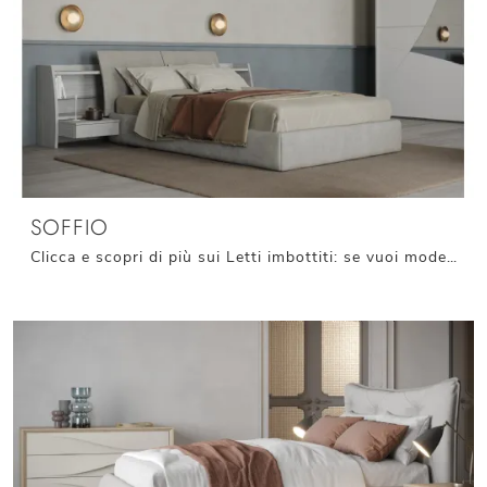
SOFFIO
Clicca e scopri di più sui Letti imbottiti: se vuoi modelli matrimoniali moderni, il modello Soffio Giessegi fa per te.