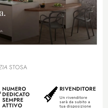
IA
STOSA
NUMERO
RIVENDITORE
DEDICATO
Un rivenditore
SEMPRE
sarà da subito a
ATTIVO
tua disposizione