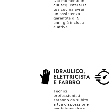
Dal momento in
cui acquisterai la
tua cucina avrai
un’assistenza
garantita di 5
anni già inclusa
e attiva.
IDRAULICO,
ELETTRICISTA
E FABBRO
Tecnici
professionisti
saranno da subito
a tua disposizione
per intervenire su