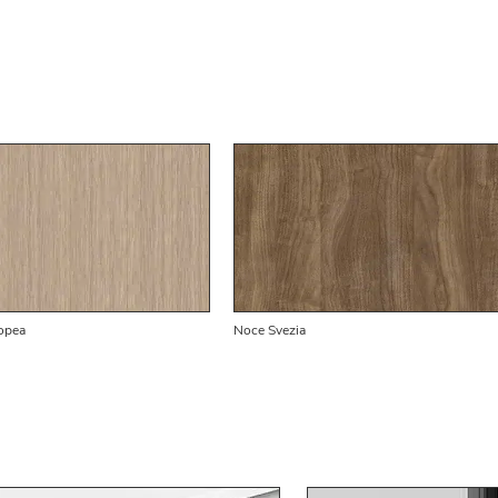
opea
Noce Svezia