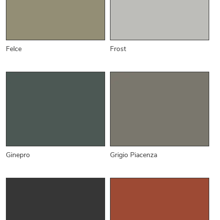
Felce
Frost
Ginepro
Grigio Piacenza