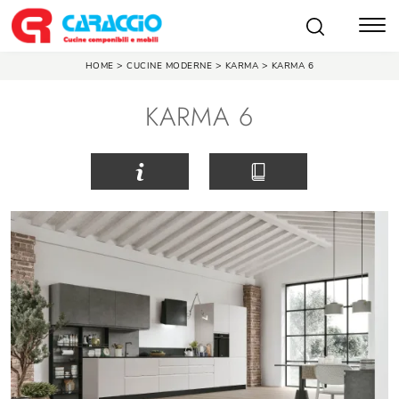
>
>
>
HOME
CUCINE MODERNE
KARMA
KARMA 6
KARMA 6