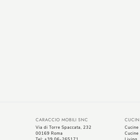
CARACCIO MOBILI SNC
CUCIN
Via di Torre Spaccata, 232
Cucine
00169 Roma
Cucine 
Tel: +39 06-265171
Living