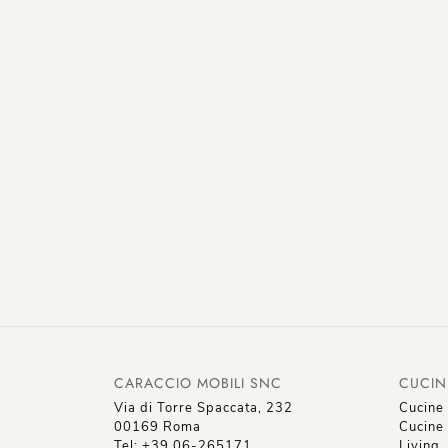
CARACCIO MOBILI SNC
CUCIN
Via di Torre Spaccata, 232
Cucine
00169 Roma
Cucine 
Tel: +39 06-265171
Living