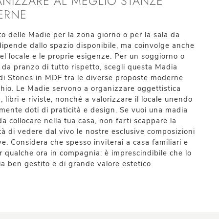
NIZZARE AL MEGLIO STANZE
ERNE
to delle Madie per la zona giorno o per la sala da
ipende dallo spazio disponibile, ma coinvolge anche
 del locale e le proprie esigenze. Per un soggiorno o
 da pranzo di tutto rispetto, scegli questa Madia
i Stones in MDF tra le diverse proposte moderne
hio. Le Madie servono a organizzare oggettistica
, libri e riviste, nonché a valorizzare il locale unendo
mente doti di praticità e design. Se vuoi una madia
a collocare nella tua casa, non farti scappare la
ità di vedere dal vivo le nostre esclusive composizioni
ve. Considera che spesso inviterai a casa familiari e
r qualche ora in compagnia: è imprescindibile che lo
ia ben gestito e di grande valore estetico.