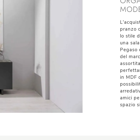
ORGA
MOD
L'acquis
pranzo d
lo stile
una sala
Pegaso d
del marc
assortita
perfetta
in MDF d
possibil
arredati
amici pe
spazio s