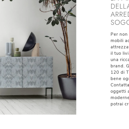
DELL
ARRE
SOG
Per non 
mobili ad
attrezza
il tuo l
una ric
brand. G
120 di T
bene ogn
Contatta
oggetti 
moderne 
potrai c