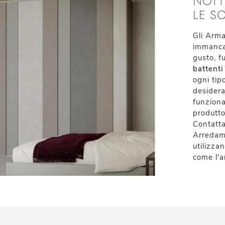
NOTT
LE S
Gli Arma
immancab
gusto, f
battenti
ogni tip
desidera
funzional
produtto
Contatta
Arredame
utilizza
come l'a