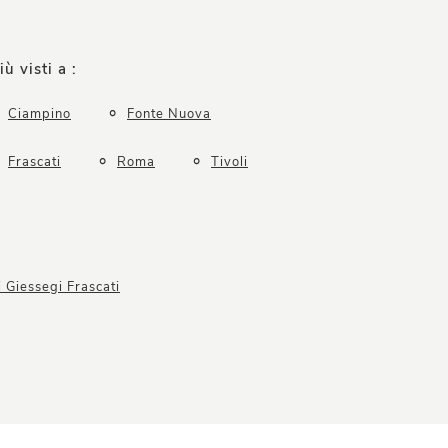
iù visti a :
Ciampino
Fonte Nuova
Frascati
Roma
Tivoli
 Giessegi Frascati