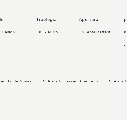
le
Tipologia
Apertura
I p
Design
A Muro
Ante Battenti
segi Fonte Nuova
Armadi Giessegi Ciampino
Armadi