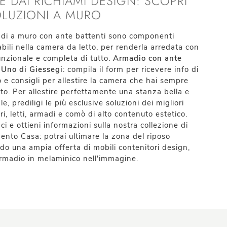
E DAI RICHIAMI DESIGN: SCOPRI
OLUZIONI A MURO
di a muro con ante battenti sono componenti
ili nella camera da letto, per renderla arredata con
unzionale e completa di tutto.
Armadio con ante
 Uno di Giessegi
: compila il form per ricevere info di
o e consigli per allestire la camera che hai sempre
to. Per allestire perfettamente una stanza bella e
e, prediligi le più esclusive soluzioni dei migliori
ri, letti, armadi e comò di alto contenuto estetico.
ci e ottieni informazioni sulla nostra collezione di
nto Casa: potrai ultimare la zona del riposo
ndo una ampia offerta di mobili contenitori design,
rmadio in melaminico nell'immagine.