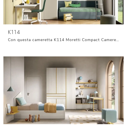
K114
Con questa cameretta K114 Moretti Compact Camerette, tra le soluzioni con letti a castello, potrai ammobiliare stanze moderne per bambini.