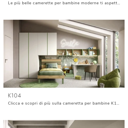
Le più belle camerette per bambine moderne ti aspettano! Scopri il modello K105 di Moretti Compact Camerette.
K104
Clicca e scopri di più sulla cameretta per bambine K104! Le Camerette a ponte Moretti Compact Camerette ti attendono.