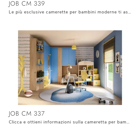
JOB CM 339
Le più esclusive camerette per bambini moderne ti aspettano! Scopri il modello Job CM 339 di Giessegi.
JOB CM 337
Clicca e ottieni informazioni sulla cameretta per bambini Job CM 337! Le Camerette a soppalco Giessegi ti attendono.