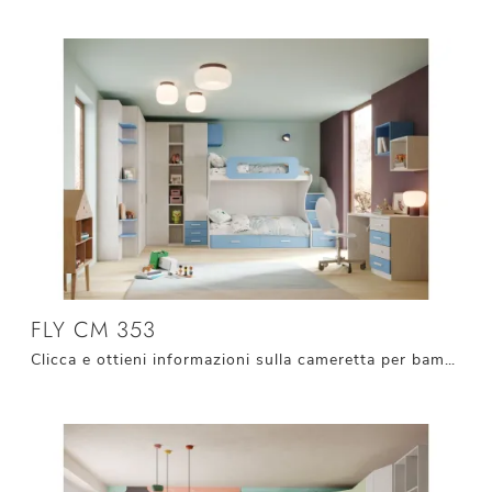
FLY CM 353
Clicca e ottieni informazioni sulla cameretta per bambini Fly CM 353! Le Camerette con letti a castello Giessegi ti attendono.