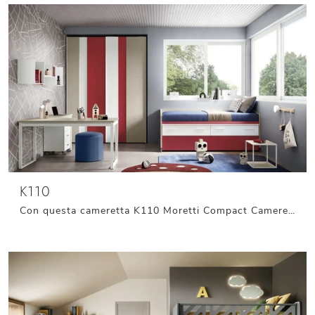
K110
Con questa cameretta K110 Moretti Compact Camerette, tra le soluzioni componibili, potrai progettare stanze moderne per bambini.