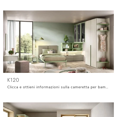
K120
Clicca e ottieni informazioni sulla cameretta per bambini K120! Le Camerette a ponte Moretti Compact Camerette ti aspettano.