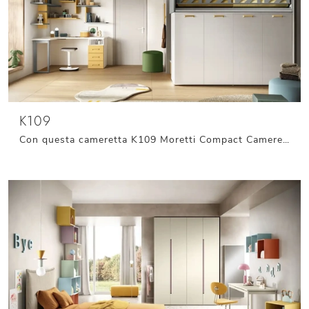
K109
Con questa cameretta K109 Moretti Compact Camerette, tra le soluzioni a soppalco, potrai allestire stanze moderne per bambine.