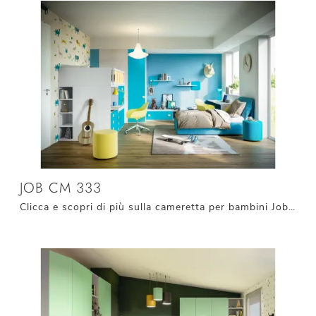
JOB CM 333
Clicca e scopri di più sulla cameretta per bambini Job CM 333! Le Camerette a soppalco Giessegi ti aspettano.