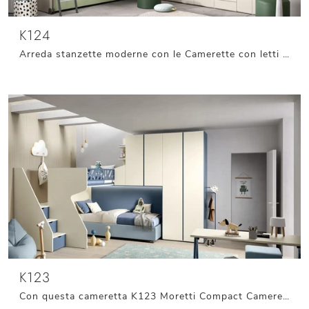
K124
Arreda stanzette moderne con le Camerette con letti scorrevoli Moretti Compact Camerette! Il modello K124 in melaminico è per bambini.
K123
Con questa cameretta K123 Moretti Compact Camerette, tra le soluzioni a soppalco, potrai progettare stanze moderne per bambini.