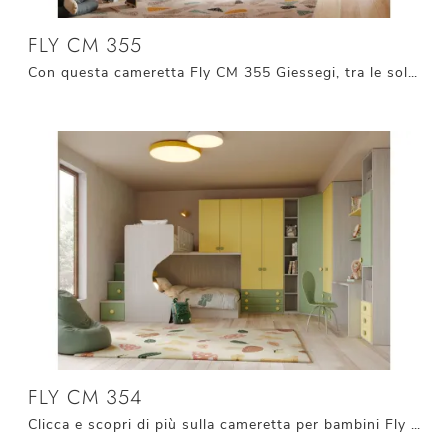
FLY CM 355
Con questa cameretta Fly CM 355 Giessegi, tra le soluzioni con letti scorrevoli, potrai allestire stanze moderne per bambini.
FLY CM 354
Clicca e scopri di più sulla cameretta per bambini Fly CM 354! Le Camerette a soppalco Giessegi ti aspettano.