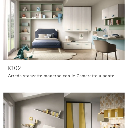
K102
Arreda stanzette moderne con le Camerette a ponte Moretti Compact Camerette! Il modello K102 in melaminico è per bambine.