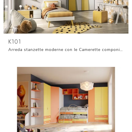
K101
Arreda stanzette moderne con le Camerette componibili Moretti Compact Camerette! Il modello K101 in laccato opaco è per bambini.