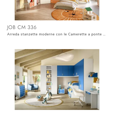
JOB CM 336
Arreda stanzette moderne con le Camerette a ponte Giessegi! Il modello Job CM 336 in melaminico è per bambini.