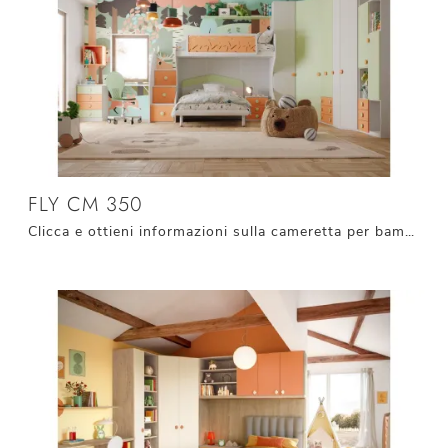
FLY CM 350
Clicca e ottieni informazioni sulla cameretta per bambini Fly CM 350! Le Camerette con letti a castello Giessegi ti aspettano.