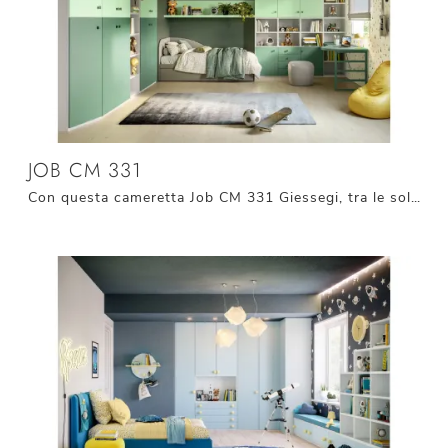
JOB CM 331
Con questa cameretta Job CM 331 Giessegi, tra le soluzioni componibili, potrai progettare stanze moderne per bambine.